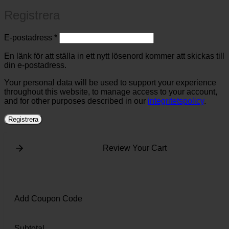
Registrera
Obligatoriskt
E-postadress
*
En länk för att ställa in ett nytt lösenord kommer att skickas till
din e-postadress.
Your personal data will be used to support your experience
throughout this website, to manage access to your account,
and for other purposes described in our
integritetspolicy
.
Registrera
Review Your Cart
Add Coupon Code
Subtotal