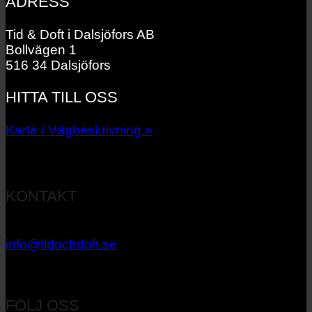
ADRESS
Tid & Doft i Dalsjöfors AB
Bollvägen 1
516 34 Dalsjöfors
HITTA TILL OSS
Karta / Vägbeskrivning »
KONTAKT
033 – 27 06 40
info@tidochdoft.se
Orgnr: 556537-7545
FÖLJ OSS