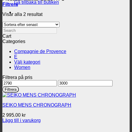
Gå tillbaka till butiken
Filtrera
Sortera
Visar alla 2 resultat
efter
senaste
Search
Cart
Categories
Compagnie de Provence
E
Välj kategori
Women
Filtrera på pris
Min
Max
pris
pris
Filtrera
SEIKO MENS CHRONOGRAPH
2 995.00
kr
Lägg till i varukorg