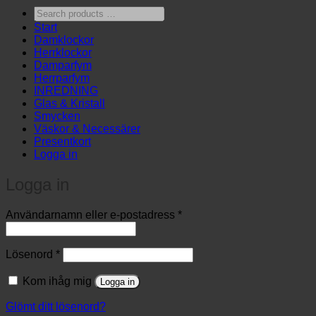
Search
products
Start
…
Damklockor
Herrklockor
Damparfym
Herrparfym
INREDNING
Glas & Kristall
Smycken
Väskor & Necessärer
Presentkort
Logga in
Logga in
Obligatoriskt
Användarnamn eller e-postadress
*
Obligatoriskt
Lösenord
*
Kom ihåg mig
Logga in
Glömt ditt lösenord?