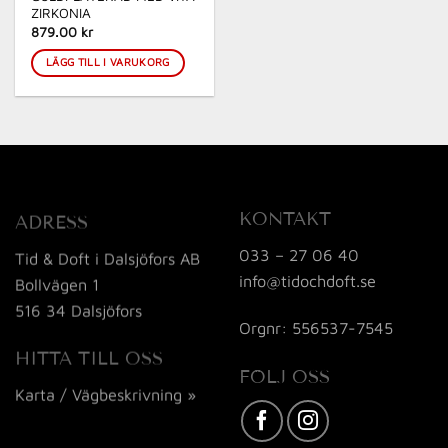
ZIRKONIA
879.00 kr
LÄGG TILL I VARUKORG
KONTAKT
ADRESS
033 – 27 06 40
Tid & Doft i Dalsjöfors AB
info@tidochdoft.se
Bollvägen 1
516 34 Dalsjöfors
Orgnr: 556537-7545
HITTA TILL OSS
FÖLJ OSS
Karta / Vägbeskrivning »