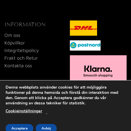
INFORMATION
Om oss
Köpvillkor
Integritetspolicy
Frakt och Retur
Kontakta oss
Denna webbplats använder cookies för att möjliggöra
funktioner på denna hemsida och förstå din interaktion med
den. Genom att klicka på Acceptera godkänner du vår
användning av dessa tekniker för statistik.
Cookieinställningar
.
Visa
MasterCard
PayPal
Swish
(SE)
Acceptera
Avböj
2026 © Tid och Doft i Dalsjöfors AB