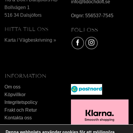
info@tidochdoft.se
Bollvägen 1
516 34 Dalsjöfors
Orgnr: 556537-7545
HITTA TILL OSS
FÖLJ OSS
Karta / Vägbeskrivning »
INFORMATION
Om oss
Köpvillkor
Integritetspolicy
Frakt och Retur
Kontakta oss
Denna webbplats använder cookies för att möjliggöra