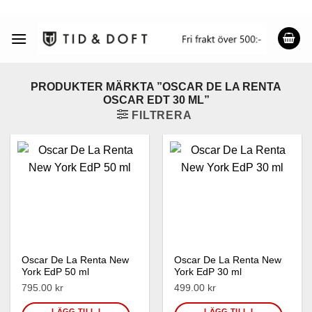
Skip
to
content
PRODUKTER MÄRKTA ”OSCAR DE LA RENTA
OSCAR EDT 30 ML”
FILTRERA
Oscar De La Renta New
Oscar De La Renta New
York EdP 50 ml
York EdP 30 ml
795.00 kr
499.00 kr
LÄGG TILL I
LÄGG TILL I