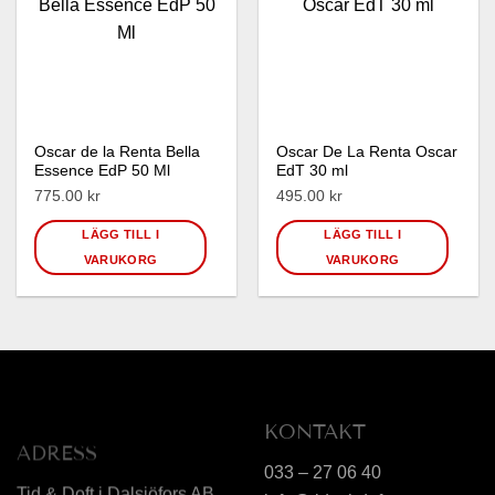
Oscar de la Renta Bella
Oscar De La Renta Oscar
Essence EdP 50 Ml
EdT 30 ml
775.00 kr
495.00 kr
LÄGG TILL I
LÄGG TILL I
VARUKORG
VARUKORG
KONTAKT
ADRESS
033 – 27 06 40
Tid & Doft i Dalsjöfors AB