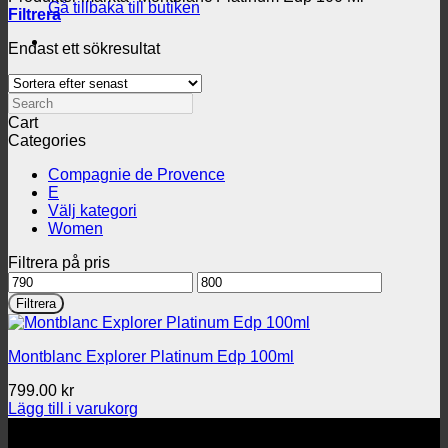
Gå tillbaka till butiken
Filtrera
Endast ett sökresultat
Search
Cart
Categories
Compagnie de Provence
E
Välj kategori
Women
Filtrera på pris
Min
Max
pris
pris
Filtrera
Montblanc Explorer Platinum Edp 100ml
799.00
kr
Lägg till i varukorg