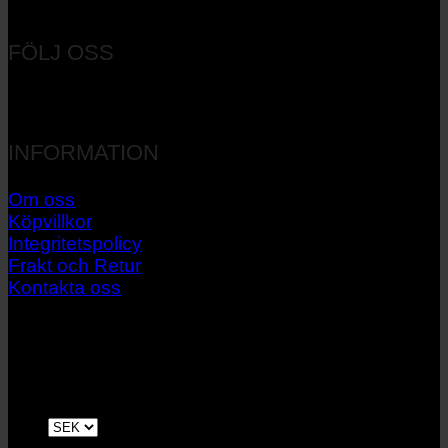
Orgnr: 556537-7545
FÖLJ OSS
INFORMATION
Om oss
Köpvillkor
Integritetspolicy
Frakt och Retur
Kontakta oss