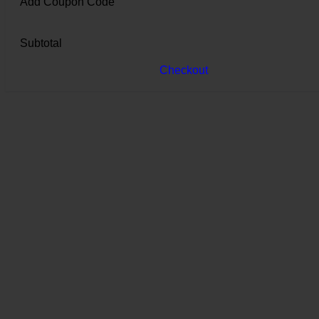
Add Coupon Code
Subtotal
Checkout