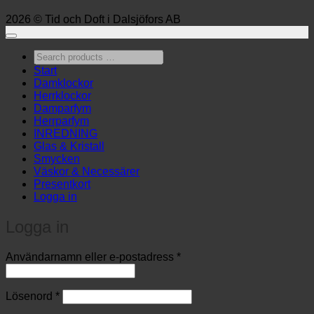
2026 © Tid och Doft i Dalsjöfors AB
Search
products
Start
…
Damklockor
Herrklockor
Damparfym
Herrparfym
INREDNING
Glas & Kristall
Smycken
Väskor & Necessärer
Presentkort
Logga in
Logga in
Obligatoriskt
Användarnamn eller e-postadress
*
Obligatoriskt
Lösenord
*