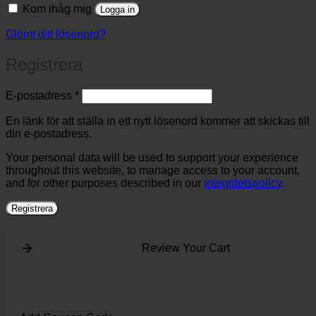
Kom ihåg mig
Logga in
Glömt ditt lösenord?
Registrera
Obligatoriskt
E-postadress
*
En länk för att ställa in ett nytt lösenord kommer att skickas till
din e-postadress.
Your personal data will be used to support your experience
throughout this website, to manage access to your account,
and for other purposes described in our
integritetspolicy
.
Registrera
Review Your Cart