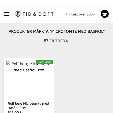
Skip
to
content
PRODUKTER MÄRKTA ”MICROTOMTE MED BASFIOL”
FILTRERA
Finns i lager!
Rolf berg Microtomte med
Basfiol 8cm
319.00 kr