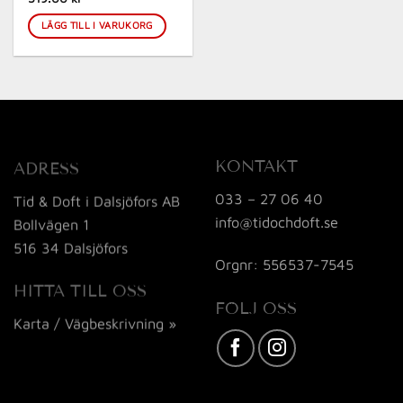
LÄGG TILL I VARUKORG
KONTAKT
ADRESS
033 – 27 06 40
Tid & Doft i Dalsjöfors AB
info@tidochdoft.se
Bollvägen 1
516 34 Dalsjöfors
Orgnr: 556537-7545
HITTA TILL OSS
FÖLJ OSS
Karta / Vägbeskrivning »