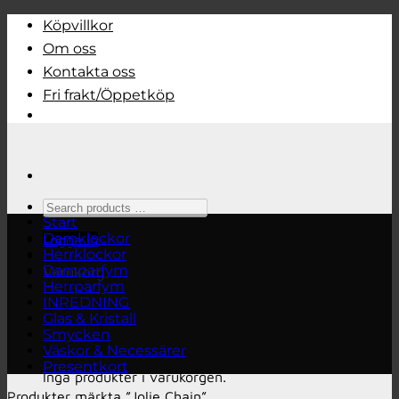
Skip
Köpvillkor
to
Om oss
content
Kontakta oss
Fri frakt/Öppetköp
Search
products
Start
…
Damklockor
Logga in
Herrklockor
Damparfym
Varukorg
Herrparfym
INREDNING
Glas & Kristall
Smycken
Väskor & Necessärer
Presentkort
Inga produkter i varukorgen.
Produkter märkta ”Jolie Chain”