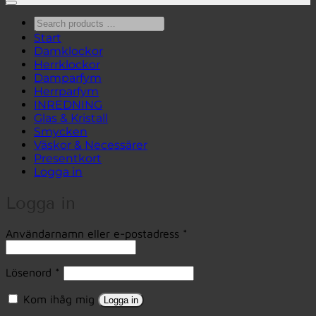
Search
products
Start
…
Damklockor
Herrklockor
Damparfym
Herrparfym
INREDNING
Glas & Kristall
Smycken
Väskor & Necessärer
Presentkort
Logga in
Logga in
Obligatoriskt
Användarnamn eller e-postadress
*
Obligatoriskt
Lösenord
*
Kom ihåg mig
Logga in