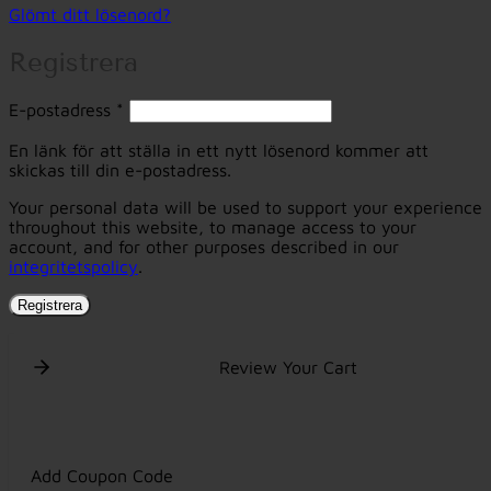
Glömt ditt lösenord?
Registrera
Obligatoriskt
E-postadress
*
En länk för att ställa in ett nytt lösenord kommer att
skickas till din e-postadress.
Your personal data will be used to support your experience
throughout this website, to manage access to your
account, and for other purposes described in our
integritetspolicy
.
Registrera
Review Your Cart
Add Coupon Code