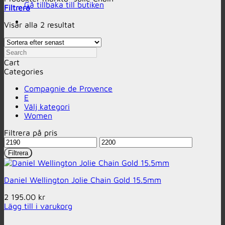
Gå tillbaka till butiken
Filtrera
Sortera
Visar alla 2 resultat
efter
senaste
Search
Cart
Categories
Compagnie de Provence
E
Välj kategori
Women
Filtrera på pris
Min
Max
pris
pris
Filtrera
Daniel Wellington Jolie Chain Gold 15.5mm
2 195.00
kr
Lägg till i varukorg