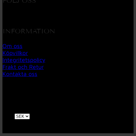
FÖLJ OSS
INFORMATION
Om oss
Köpvillkor
Integritetspolicy
Frakt och Retur
Kontakta oss
V