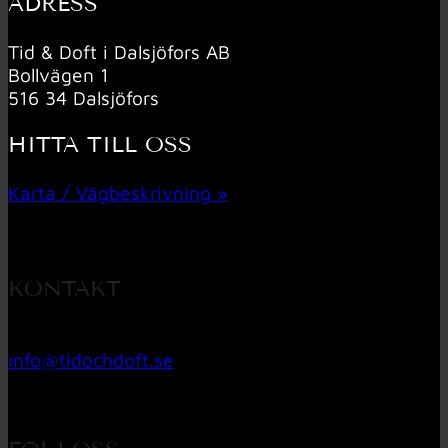
ADRESS
Tid & Doft i Dalsjöfors AB
Bollvägen 1
516 34 Dalsjöfors
HITTA TILL OSS
Karta / Vägbeskrivning »
KONTAKT
033 – 27 06 40
info@tidochdoft.se
Orgnr: 556537-7545