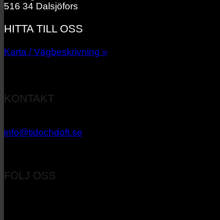
516 34 Dalsjöfors
HITTA TILL OSS
Karta / Vägbeskrivning »
KONTAKT
033 – 27 06 40
info@tidochdoft.se
Orgnr: 556537-7545
FÖLJ OSS