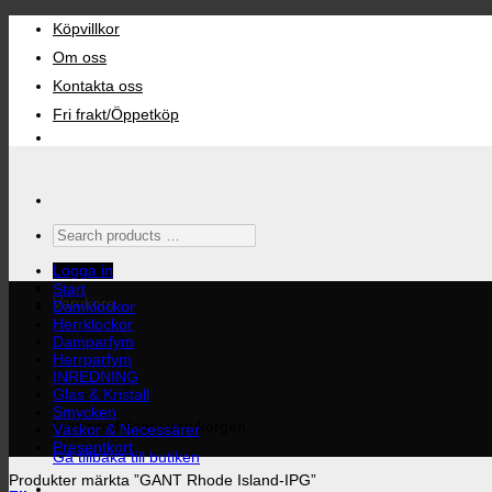
Skip
Köpvillkor
to
content
Om oss
Kontakta oss
Fri frakt/Öppetköp
Search
products
…
Logga in
Start
Varukorg
Damklockor
Herrklockor
Damparfym
Herrparfym
INREDNING
Glas & Kristall
Smycken
Inga produkter i varukorgen.
Väskor & Necessärer
Presentkort
Gå tillbaka till butiken
Produkter märkta ”GANT Rhode Island-IPG”