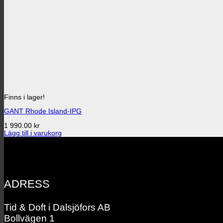
Finns i lager!
GANT Rhode Island-IPG
1 990.00
kr
Lägg till i varukorg
ADRESS
Tid & Doft i Dalsjöfors AB
Bollvägen 1