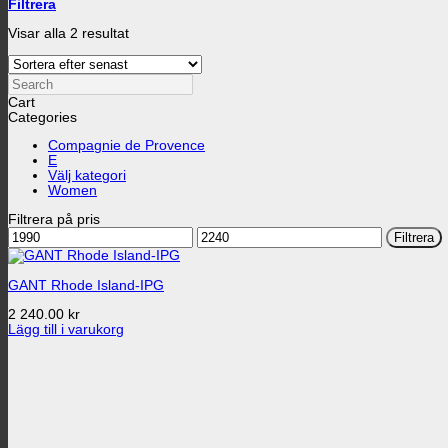
Filtrera
Sortera
Visar alla 2 resultat
efter
senaste
Search
Cart
Categories
Compagnie de Provence
E
Välj kategori
Women
Filtrera på pris
Min
Max
Filtrera
pris
pris
GANT Rhode Island-IPG
2 240.00
kr
Lägg till i varukorg