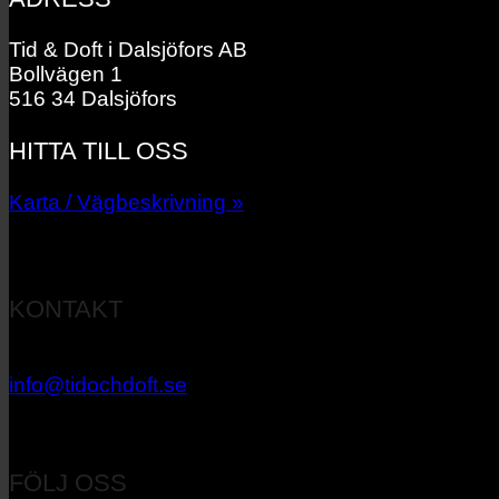
Tid & Doft i Dalsjöfors AB
Bollvägen 1
516 34 Dalsjöfors
HITTA TILL OSS
Karta / Vägbeskrivning »
KONTAKT
033 – 27 06 40
info@tidochdoft.se
Orgnr: 556537-7545
FÖLJ OSS