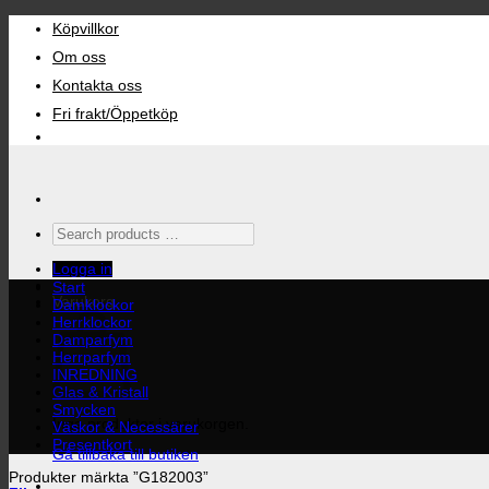
Skip
Köpvillkor
to
content
Om oss
Kontakta oss
Fri frakt/Öppetköp
Search
products
…
Logga in
Start
Varukorg
Damklockor
Herrklockor
Damparfym
Herrparfym
INREDNING
Glas & Kristall
Smycken
Inga produkter i varukorgen.
Väskor & Necessärer
Presentkort
Gå tillbaka till butiken
Produkter märkta ”G182003”