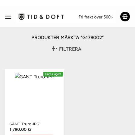
Skip
to
content
PRODUKTER MÄRKTA ”G178002”
FILTRERA
Finns i lager!
GANT Truro-IPG
1 790.00 kr