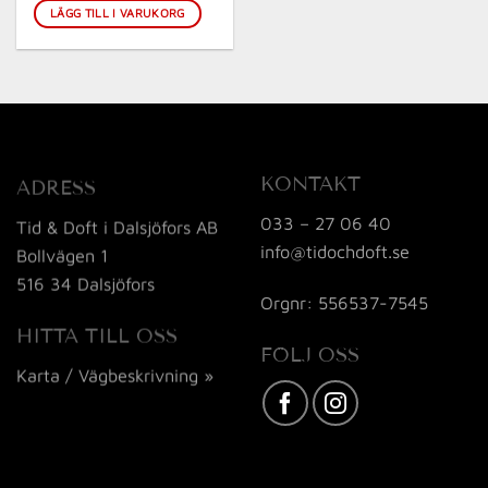
LÄGG TILL I VARUKORG
KONTAKT
ADRESS
033 – 27 06 40
Tid & Doft i Dalsjöfors AB
info@tidochdoft.se
Bollvägen 1
516 34 Dalsjöfors
Orgnr: 556537-7545
HITTA TILL OSS
FÖLJ OSS
Karta / Vägbeskrivning »