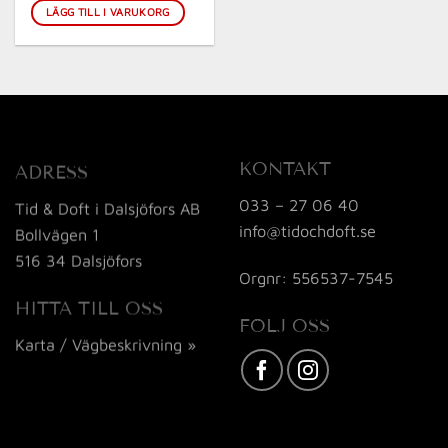
priset
priset
LÄGG TILL I VARUKORG
var:
är:
2
2
600.00 kr.
395.00 kr.
KONTAKT
ADRESS
033 – 27 06 40
Tid & Doft i Dalsjöfors AB
info@tidochdoft.se
Bollvägen 1
516 34 Dalsjöfors
Orgnr: 556537-7545
HITTA TILL OSS
FÖLJ OSS
Karta / Vägbeskrivning »