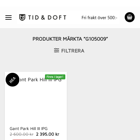
Skip
to
content
PRODUKTER MÄRKTA ”G105009”
FILTRERA
Finns i lager!
REA
Gant Park Hill III IPG
Det
Det
2 600.00 kr
2 395.00 kr
ursprungliga
nuvarande