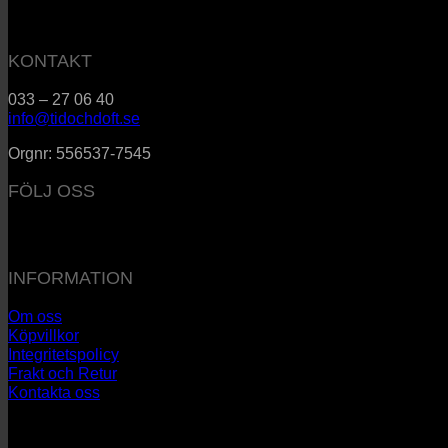
KONTAKT
033 – 27 06 40
info@tidochdoft.se
Orgnr: 556537-7545
FÖLJ OSS
INFORMATION
Om oss
Köpvillkor
Integritetspolicy
Frakt och Retur
Kontakta oss