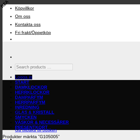
REA
Skip
Köpvillkor
to
content
Om oss
Kontakta oss
Fri frakt/Öppetköp
Search
products
…
Logga in
START
Varukorg
DAMKLOCKOR
HERRKLOCKOR
DAMPARFYM
HERRPARFYM
INREDNING
GLAS & KRISTALL
SMYCKEN
Inga produkter i varukorgen.
VÄSKOR & NECESSÄRER
PRESENTKORT
Gå tillbaka till butiken
Produkter märkta ”G105005”