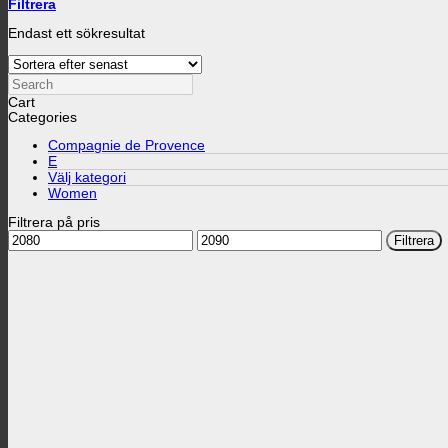
Filtrera
Endast ett sökresultat
Search
Cart
Categories
Compagnie de Provence
E
Välj kategori
Women
Filtrera på pris
Min
Max
Filtrera
pris
pris