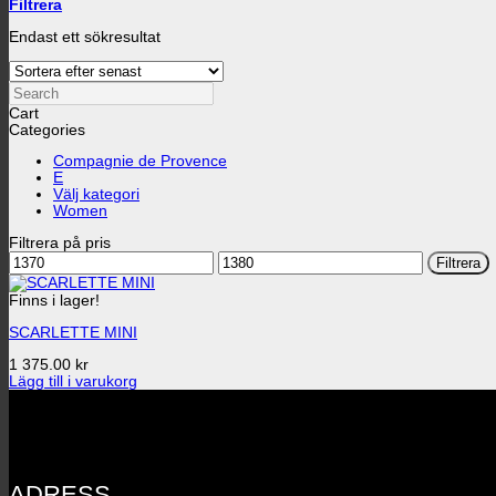
Filtrera
Endast ett sökresultat
Search
Cart
Categories
Compagnie de Provence
E
Välj kategori
Women
Filtrera på pris
Min
Max
Filtrera
pris
pris
Finns i lager!
SCARLETTE MINI
1 375.00
kr
Lägg till i varukorg
ADRESS