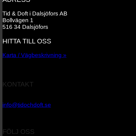
Tid & Doft i Dalsjöfors AB
Bollvägen 1
516 34 Dalsjöfors
HITTA TILL OSS
Karta / Vägbeskrivning »
KONTAKT
033 – 27 06 40
info@tidochdoft.se
Orgnr: 556537-7545
FÖLJ OSS