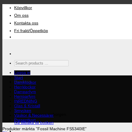
Skip
Köpvillkor
to
content
Om oss
Kontakta oss
Fri frakt/Öppetköp
Search
products
…
Logga in
Start
Varukorg
Damklockor
Herrklockor
Damparfym
Herrparfym
INREDNING
Glas & Kristall
Smycken
Inga produkter i varukorgen.
Väskor & Necessärer
Presentkort
Gå tillbaka till butiken
Produkter märkta ”Fossil Machine FS5340IE”