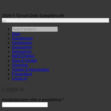
2026 © Tid och Doft i Dalsjöfors AB
Search
products
Start
…
Damklockor
Herrklockor
Damparfym
Herrparfym
INREDNING
Glas & Kristall
Smycken
Väskor & Necessärer
Presentkort
Logga in
Logga in
Obligatoriskt
Användarnamn eller e-postadress
*