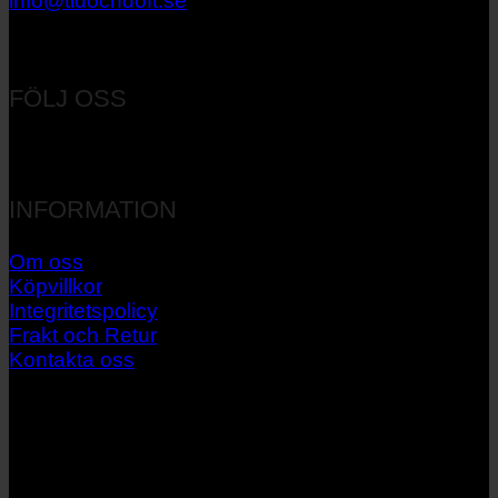
info@tidochdoft.se
Orgnr: 556537-7545
FÖLJ OSS
INFORMATION
Om oss
Köpvillkor
Integritetspolicy
Frakt och Retur
Kontakta oss