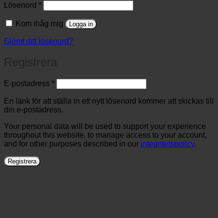
Obligatoriskt
Lösenord
*
Kom ihåg mig
Logga in
Glömt ditt lösenord?
Registrera
Obligatoriskt
E-postadress
*
En länk för att ställa in ett nytt lösenord kommer att skickas till
din e-postadress.
Your personal data will be used to support your experience
throughout this website, to manage access to your account,
and for other purposes described in our
integritetspolicy
.
Registrera