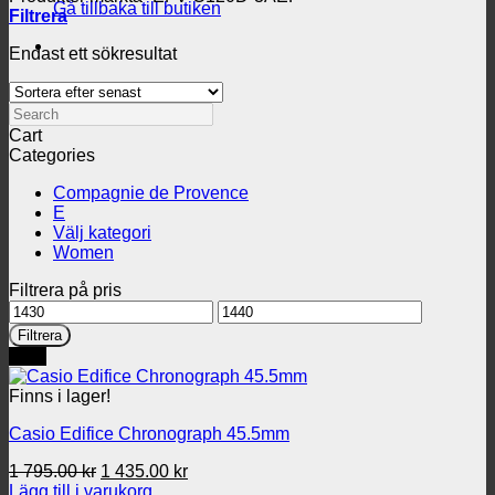
Gå tillbaka till butiken
Filtrera
Endast ett sökresultat
Search
Cart
Categories
Compagnie de Provence
E
Välj kategori
Women
Filtrera på pris
Min
Max
pris
pris
Filtrera
REA
Finns i lager!
Casio Edifice Chronograph 45.5mm
Det
Det
1 795.00
kr
1 435.00
kr
ursprungliga
nuvarande
Lägg till i varukorg