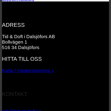
priset
priset
var:
är:
1
1
795.00 kr.
435.00 kr.
ADRESS
Tid & Doft i Dalsjöfors AB
Bollvägen 1
516 34 Dalsjöfors
HITTA TILL OSS
Karta / Vägbeskrivning »
KONTAKT
033 – 27 06 40