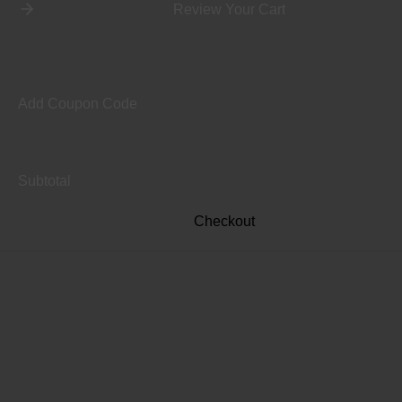
Review Your Cart
Add Coupon Code
Subtotal
Checkout