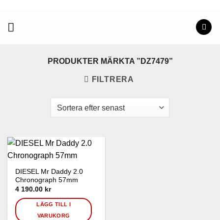
Skip
to
content
PRODUKTER MÄRKTA ”DZ7479”
FILTRERA
DIESEL Mr Daddy 2.0
Chronograph 57mm
4 190.00
kr
LÄGG TILL I
VARUKORG