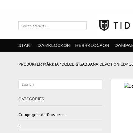
Skip
to
content
Search
products
…
START
DAMKLOCKOR
HERRKLOCKOR
DAMPA
PRODUKTER MÄRKTA ”DOLCE & GABBANA DEVOTION EDP 30
Search
CATEGORIES
Compagnie de Provence
E