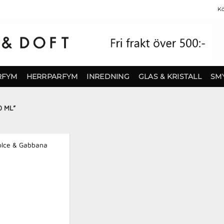
Kö
RFYM
HERRPARFYM
INREDNING
GLAS & KRISTALL
SM
 ML”
Finns i lager!