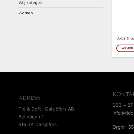
Välj kategori
Women
Dolce & G
LÄS MER
KONTA
ADRESS
033 – 27
Tid & Doft i Dalsjöfors AB
info@tido
Bollvägen 1
516 34 Dalsjöfors
Orgnr: 5