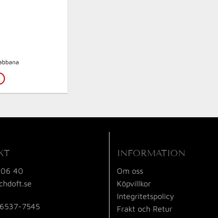
abbana
KT
INFORMATION
 06 40
Om oss
chdoft.se
Köpvillkor
Integritetspolicy
56537-7545
Frakt och Retur