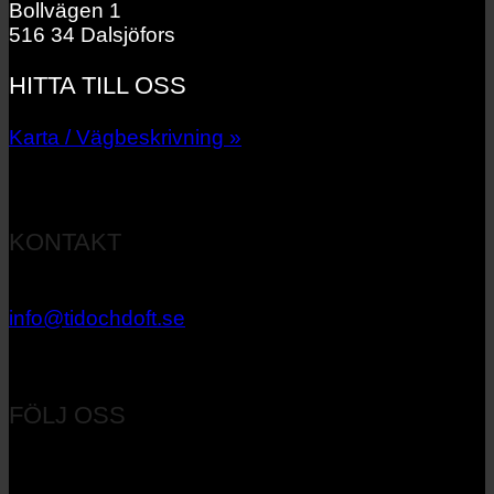
Bollvägen 1
516 34 Dalsjöfors
HITTA TILL OSS
Karta / Vägbeskrivning »
KONTAKT
033 – 27 06 40
info@tidochdoft.se
Orgnr: 556537-7545
FÖLJ OSS