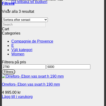
Gå tillbaka till butiken
Filtrera
Sortera
Visar alla 3 resultat
efter
senaste
Search
Cart
Categories
Compagnie de Provence
E
Välj kategori
Women
Filtrera på pris
Min
Max
pris
pris
Filtrera
Orrefors- Ebon vas svart h 190 mm
4 995.00
kr
Lägg till i varukorg