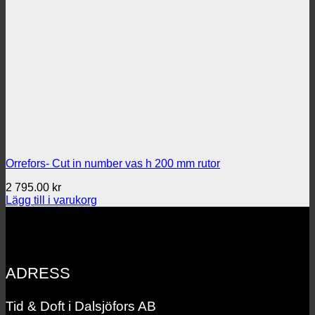
Orrefors- Cut in number vas h 200 mm rutor
2 795.00
kr
Lägg till i varukorg
ADRESS
Tid & Doft i Dalsjöfors AB