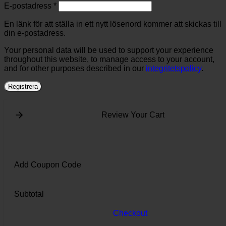
Obligatoriskt
E-postadress
*
En länk för att ställa in ett nytt lösenord kommer att skickas till
din e-postadress.
Your personal data will be used to support your experience
throughout this website, to manage access to your account,
and for other purposes described in our
integritetspolicy
.
Registrera
Review Your Cart
Add Coupon Code
Subtotal
Checkout