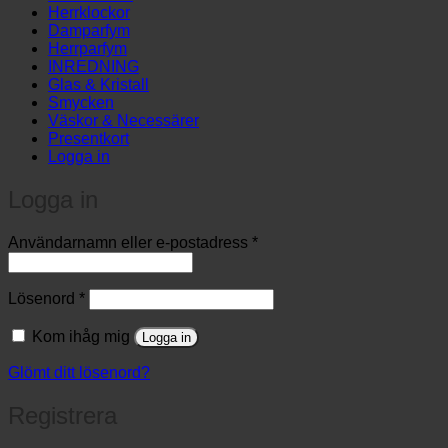
Herrklockor
Damparfym
Herrparfym
INREDNING
Glas & Kristall
Smycken
Väskor & Necessärer
Presentkort
Logga in
Logga in
Obligatoriskt
Användarnamn eller e-postadress
*
Obligatoriskt
Lösenord
*
Kom ihåg mig
Logga in
Glömt ditt lösenord?
Registrera