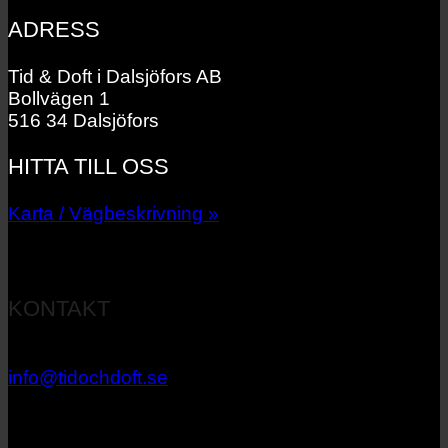
ADRESS
Tid & Doft i Dalsjöfors AB
Bollvägen 1
516 34 Dalsjöfors
HITTA TILL OSS
Karta / Vägbeskrivning »
KONTAKT
033 – 27 06 40
info@tidochdoft.se
Orgnr: 556537-7545