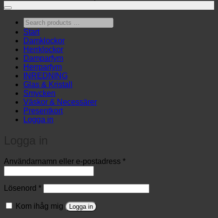
Search
products
Start
…
Damklockor
Herrklockor
Damparfym
Herrparfym
INREDNING
Glas & Kristall
Smycken
Väskor & Necessärer
Presentkort
Logga in
Logga in
Obligatoriskt
Användarnamn eller e-postadress
*
Obligatoriskt
Lösenord
*
Kom ihåg mig
Logga in