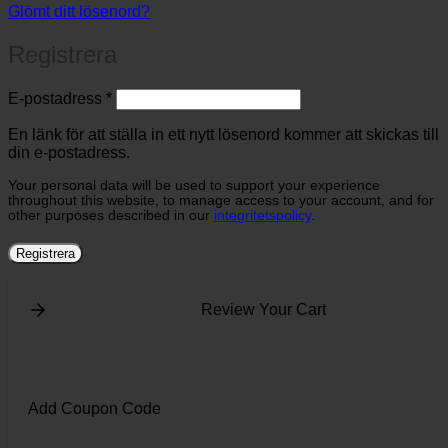
Glömt ditt lösenord?
Registrera
Obligatoriskt
E-postadress
*
En länk för att ställa in ett nytt lösenord kommer att skickas till
din e-postadress.
Your personal data will be used to support your experience
throughout this website, to manage access to your account, and for
other purposes described in our
integritetspolicy
.
Registrera
Review Your Cart
Add Coupon Code