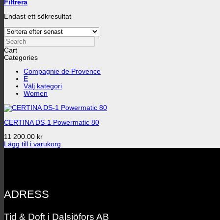
Filtrera
Endast ett sökresultat
Search
Cart
Categories
Compagnie de Provence
E
Välj kategori
Women
CERTINA DS-1 Powermatic 80
11 200.00
kr
Lägg till i varukorg
ADRESS
Tid & Doft i Dalsjöfors AB