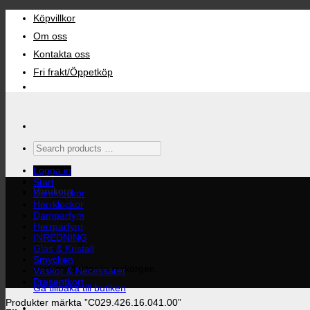
Skip
Köpvillkor
to
content
Om oss
Kontakta oss
Fri frakt/Öppetköp
Search
products
…
Logga in
Start
Varukorg
Damklockor
Herrklockor
Damparfym
Herrparfym
INREDNING
Glas & Kristall
Smycken
Inga produkter i varukorgen.
Väskor & Necessärer
Presentkort
Gå tillbaka till butiken
Produkter märkta ”C029.426.16.041.00”