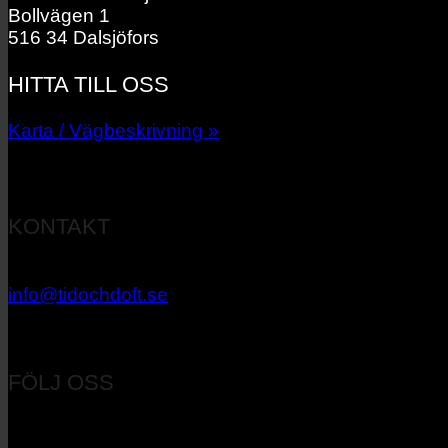
Bollvägen 1
516 34 Dalsjöfors
HITTA TILL OSS
Karta / Vägbeskrivning »
KONTAKT
033 – 27 06 40
info@tidochdoft.se
Orgnr: 556537-7545
FÖLJ OSS