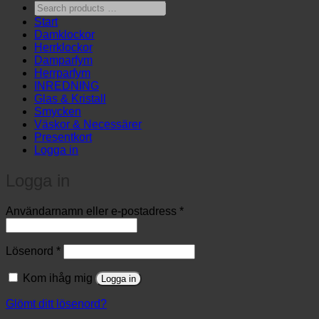
Search
products
Start
…
Damklockor
Herrklockor
Damparfym
Herrparfym
INREDNING
Glas & Kristall
Smycken
Väskor & Necessärer
Presentkort
Logga in
Logga in
Obligatoriskt
Användarnamn eller e-postadress
*
Obligatoriskt
Lösenord
*
Kom ihåg mig
Logga in
Glömt ditt lösenord?