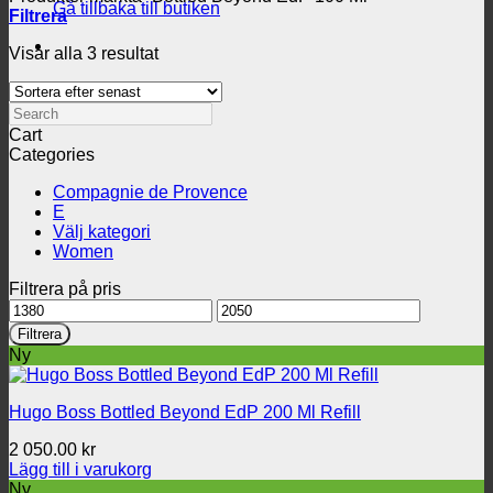
Gå tillbaka till butiken
Filtrera
Sortera
Visar alla 3 resultat
efter
senaste
Search
Cart
Categories
Compagnie de Provence
E
Välj kategori
Women
Filtrera på pris
Min
Max
pris
pris
Filtrera
Ny
Hugo Boss Bottled Beyond EdP 200 Ml Refill
2 050.00
kr
Lägg till i varukorg
Ny