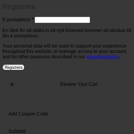
Registrera
Obligatoriskt
E-postadress
*
En länk för att ställa in ett nytt lösenord kommer att skickas till
din e-postadress.
Your personal data will be used to support your experience
throughout this website, to manage access to your account,
and for other purposes described in our
integritetspolicy
.
Registrera
Review Your Cart
Add Coupon Code
Subtotal