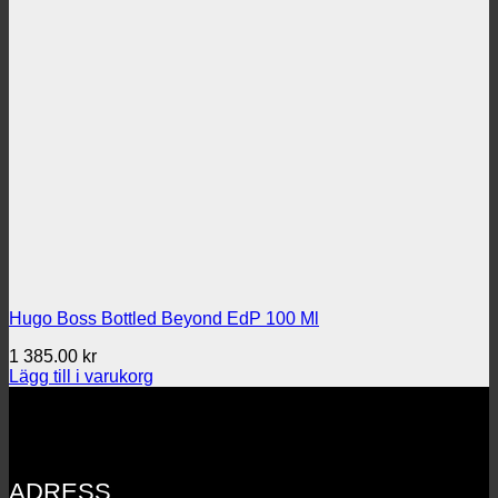
Hugo Boss Bottled Beyond EdP 100 Ml
1 385.00
kr
Lägg till i varukorg
ADRESS