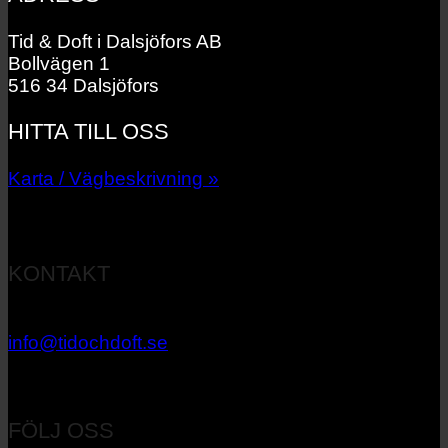
Tid & Doft i Dalsjöfors AB
Bollvägen 1
516 34 Dalsjöfors
HITTA TILL OSS
Karta / Vägbeskrivning »
KONTAKT
033 – 27 06 40
info@tidochdoft.se
Orgnr: 556537-7545
FÖLJ OSS