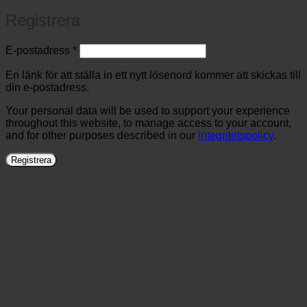
Registrera
Obligatoriskt
E-postadress
*
En länk för att ställa in ett nytt lösenord kommer att skickas till
din e-postadress.
Your personal data will be used to support your experience
throughout this website, to manage access to your account,
and for other purposes described in our
integritetspolicy
.
Registrera