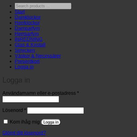
Search
products
Start
…
Damklockor
Herrklockor
Damparfym
Herrparfym
INREDNING
Glas & Kristall
Smycken
Väskor & Necessärer
Presentkort
Logga in
Logga in
Obligatoriskt
Användarnamn eller e-postadress
*
Obligatoriskt
Lösenord
*
Kom ihåg mig
Logga in
Glömt ditt lösenord?