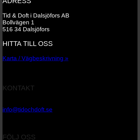
ADRESS
Tid & Doft i Dalsjöfors AB
Bollvägen 1
516 34 Dalsjöfors
HITTA TILL OSS
Karta / Vägbeskrivning »
KONTAKT
033 – 27 06 40
info@tidochdoft.se
Orgnr: 556537-7545
FÖLJ OSS