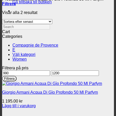
Gå tillbaka till butiken
Filtrera
Sortera
Visar alla 2 resultat
efter
senaste
Search
Cart
Categories
Compagnie de Provence
E
Välj kategori
Women
Filtrera på pris
Min
Max
pris
pris
Filtrera
Giorgio Armani Acqua Di Gìo Profondo 50 Ml Parfym
1 195.00
kr
Lägg till i varukorg