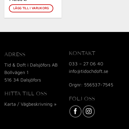
LÄGG TILL I VARUKORG
KONTAKT
ADRESS
033 – 27 06 40
Tid & Doft i Dalsjöfors AB
info@tidochdoft.se
Bollvägen 1
516 34 Dalsjöfors
Orgnr: 556537-7545
HITTA TILL OSS
FÖLJ OSS
Karta / Vägbeskrivning »