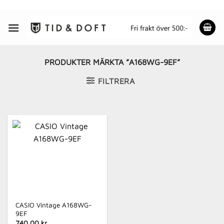
Skip
to
content
PRODUKTER MÄRKTA ”A168WG-9EF”
FILTRERA
CASIO Vintage A168WG-
9EF
740.00 kr