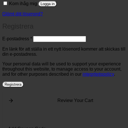
Kom ihåg mig
Logga in
Glömt ditt lösenord?
Registrera
Obligatoriskt
E-postadress
*
En länk för att ställa in ett nytt lösenord kommer att skickas till
din e-postadress.
Your personal data will be used to support your experience
throughout this website, to manage access to your account,
and for other purposes described in our
integritetspolicy
.
Registrera
Review Your Cart