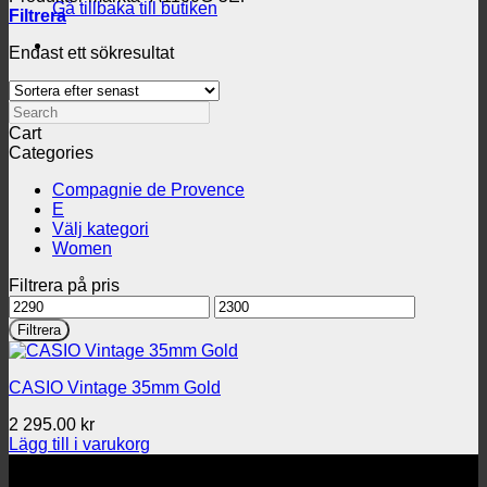
Gå tillbaka till butiken
Filtrera
Endast ett sökresultat
Search
Cart
Categories
Compagnie de Provence
E
Välj kategori
Women
Filtrera på pris
Min
Max
pris
pris
Filtrera
CASIO Vintage 35mm Gold
2 295.00
kr
Lägg till i varukorg