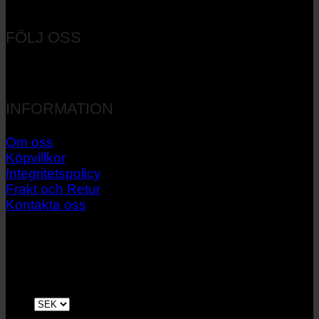
Orgnr: 556537-7545
FÖLJ OSS
INFORMATION
Om oss
Köpvillkor
Integritetspolicy
Frakt och Retur
Kontakta oss