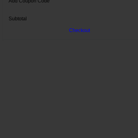
Add Coupon Code
Subtotal
Checkout