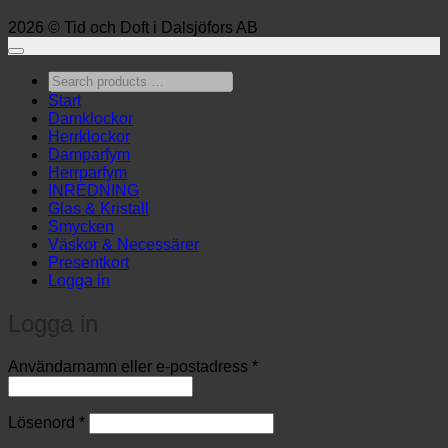
2026 © Tid och Doft i Dalsjöfors AB
Search
products
Start
…
Damklockor
Herrklockor
Damparfym
Herrparfym
INREDNING
Glas & Kristall
Smycken
Väskor & Necessärer
Presentkort
Logga in
Logga in
Obligatoriskt
Användarnamn eller e-postadress
*
Obligatoriskt
Lösenord
*