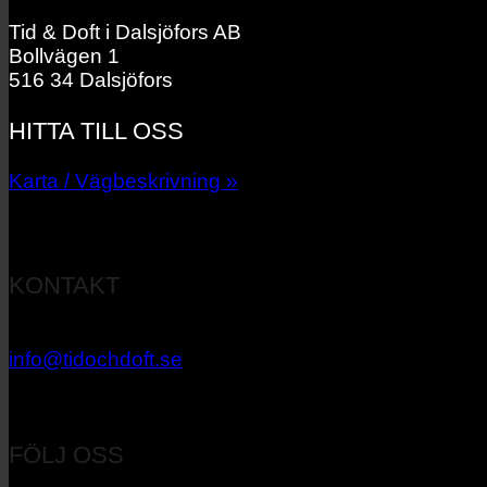
Tid & Doft i Dalsjöfors AB
Bollvägen 1
516 34 Dalsjöfors
HITTA TILL OSS
Karta / Vägbeskrivning »
KONTAKT
033 – 27 06 40
info@tidochdoft.se
Orgnr: 556537-7545
FÖLJ OSS