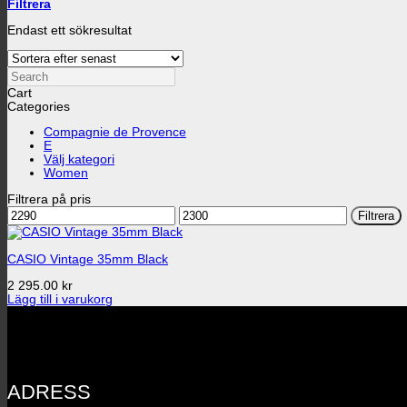
Filtrera
Endast ett sökresultat
Search
Cart
Categories
Compagnie de Provence
E
Välj kategori
Women
Filtrera på pris
Min
Max
Filtrera
pris
pris
CASIO Vintage 35mm Black
2 295.00
kr
Lägg till i varukorg
ADRESS