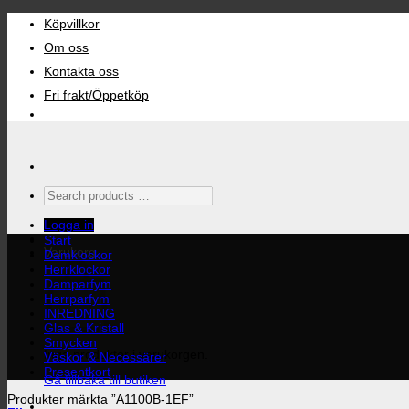
Skip
Köpvillkor
to
content
Om oss
Kontakta oss
Fri frakt/Öppetköp
Search
products
…
Logga in
Start
Varukorg
Damklockor
Herrklockor
Damparfym
Herrparfym
INREDNING
Glas & Kristall
Smycken
Inga produkter i varukorgen.
Väskor & Necessärer
Presentkort
Gå tillbaka till butiken
Produkter märkta ”A1100B-1EF”