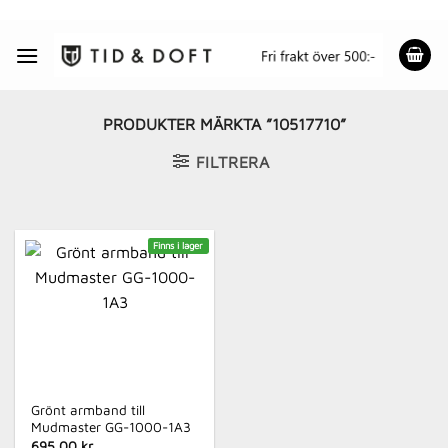
Skip
to
content
PRODUKTER MÄRKTA ”10517710”
FILTRERA
Finns i lager
Grönt armband till
Mudmaster GG-1000-1A3
695.00 kr