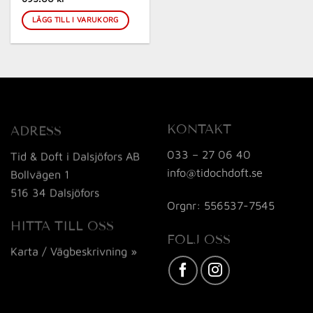
LÄGG TILL I VARUKORG
KONTAKT
ADRESS
033 – 27 06 40
Tid & Doft i Dalsjöfors AB
info@tidochdoft.se
Bollvägen 1
516 34 Dalsjöfors
Orgnr: 556537-7545
HITTA TILL OSS
FÖLJ OSS
Karta / Vägbeskrivning »