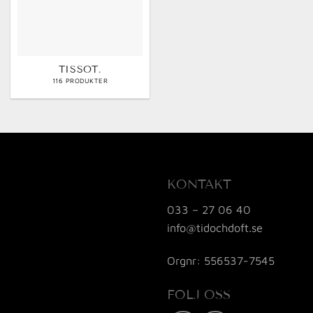
TISSOT.
116 PRODUKTER
KONTAKT
033 – 27 06 40
info@tidochdoft.se
Orgnr: 556537-7545
FÖLJ OSS
Karta / Vägbeskrivning »