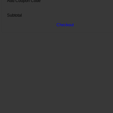
Add Coupon Code
Subtotal
Checkout