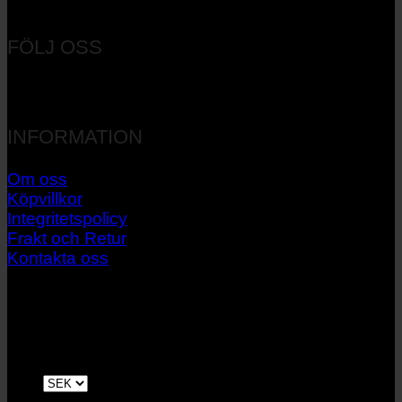
Orgnr: 556537-7545
FÖLJ OSS
INFORMATION
Om oss
Köpvillkor
Integritetspolicy
Frakt och Retur
Kontakta oss