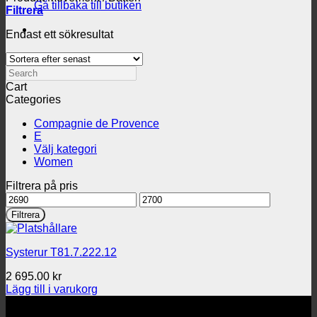
Gå tillbaka till butiken
Filtrera
Endast ett sökresultat
Search
Cart
Categories
Compagnie de Provence
E
Välj kategori
Women
Filtrera på pris
Min
Max
pris
pris
Filtrera
Systerur T81.7.222.12
2 695.00
kr
Lägg till i varukorg