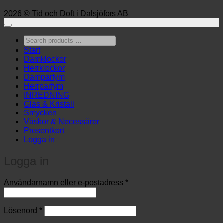
2026 © Tid och Doft i Dalsjöfors AB
Search
products
Start
…
Damklockor
Herrklockor
Damparfym
Herrparfym
INREDNING
Glas & Kristall
Smycken
Väskor & Necessärer
Presentkort
Logga in
Logga in
Obligatoriskt
Användarnamn eller e-postadress
*
Obligatoriskt
Lösenord
*