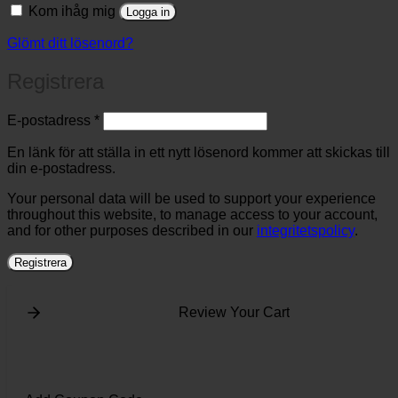
Kom ihåg mig
Logga in
Glömt ditt lösenord?
Registrera
Obligatoriskt
E-postadress
*
En länk för att ställa in ett nytt lösenord kommer att skickas till
din e-postadress.
Your personal data will be used to support your experience
throughout this website, to manage access to your account,
and for other purposes described in our
integritetspolicy
.
Registrera
Review Your Cart