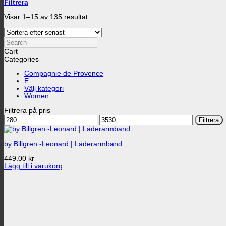
Filtrera
Sortera
Visar 1–15 av 135 resultat
efter
senaste
Search
Cart
Categories
Compagnie de Provence
E
Välj kategori
Women
Filtrera på pris
Min
Max
Filtrera
pris
pris
by Billgren -Leonard | Läderarmband
449.00
kr
Lägg till i varukorg