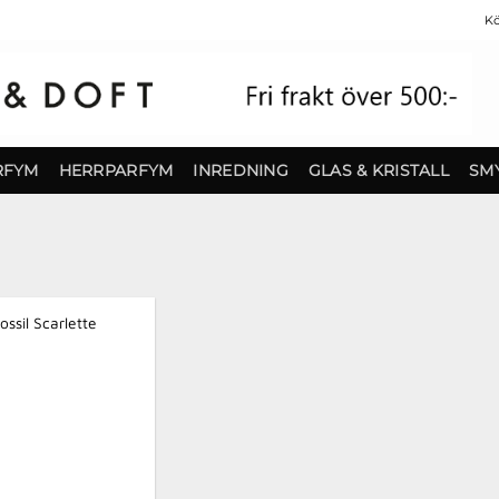
Kö
RFYM
HERRPARFYM
INREDNING
GLAS & KRISTALL
SM
Finns i lager