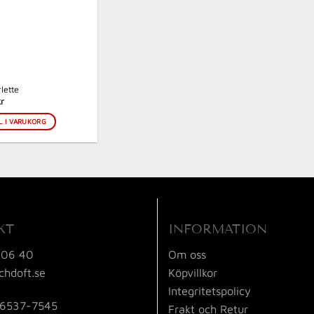
rlette
kr
L I VARUKORG
KT
INFORMATION
 06 40
Om oss
chdoft.se
Köpvillkor
Integritetspolicy
56537-7545
Frakt och Retur