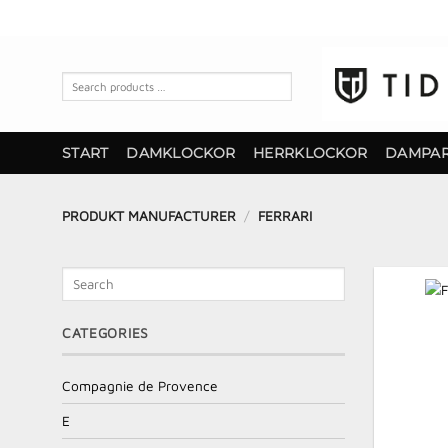
Skip
to
content
Search
products
…
START
DAMKLOCKOR
HERRKLOCKOR
DAMPA
PRODUKT MANUFACTURER
/
FERRARI
Search
CATEGORIES
Compagnie de Provence
E