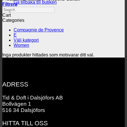
Gå tillbaka till butiken
Filtrera
Search
Cart
Categories
Compagnie de Provence
E
Välj kategori
Women
Inga produkter hittades som motsvarar ditt val.
ADRESS
Tid & Doft i Dalsjöfors AB
Bollvägen 1
516 34 Dalsjöfors
HITTA TILL OSS