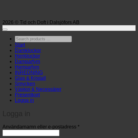
2026 © Tid och Doft i Dalsjöfors AB
Search
products
Start
…
Damklockor
Herrklockor
Damparfym
Herrparfym
INREDNING
Glas & Kristall
Smycken
Väskor & Necessärer
Presentkort
Logga in
Logga in
Obligatoriskt
Användarnamn eller e-postadress
*