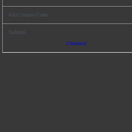
Add Coupon Code
Subtotal
Checkout