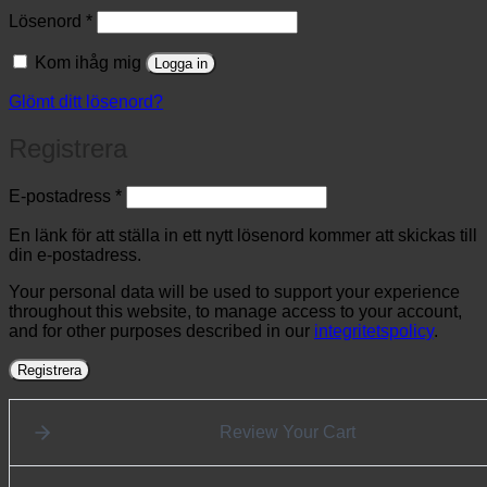
Obligatoriskt
Lösenord
*
Kom ihåg mig
Logga in
Glömt ditt lösenord?
Registrera
Obligatoriskt
E-postadress
*
En länk för att ställa in ett nytt lösenord kommer att skickas till
din e-postadress.
Your personal data will be used to support your experience
throughout this website, to manage access to your account,
and for other purposes described in our
integritetspolicy
.
Registrera
Review Your Cart