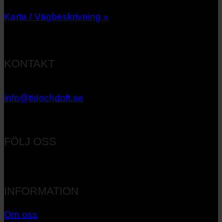
Karta / Vägbeskrivning »
KONTAKT
033 – 27 06 40
info@tidochdoft.se
Orgnr: 556537-7545
FÖLJ OSS
INFORMATION
Om oss