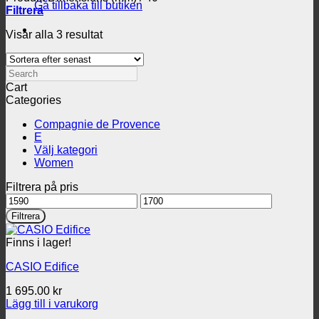
Gå tillbaka till butiken
Filtrera
Sortera
Visar alla 3 resultat
efter
senaste
Search
Cart
Categories
Compagnie de Provence
E
Välj kategori
Women
Filtrera på pris
Min
Max
pris
pris
Filtrera
Finns i lager!
CASIO Edifice
1 695.00
kr
Lägg till i varukorg