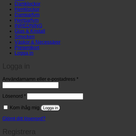
…
Damklockor
Herrklockor
Damparfym
Herrparfym
INREDNING
Glas & Kristall
Smycken
Väskor & Necessärer
Presentkort
Logga in
Logga in
Obligatoriskt
Användarnamn eller e-postadress
*
Obligatoriskt
Lösenord
*
Kom ihåg mig
Logga in
Glömt ditt lösenord?
Registrera