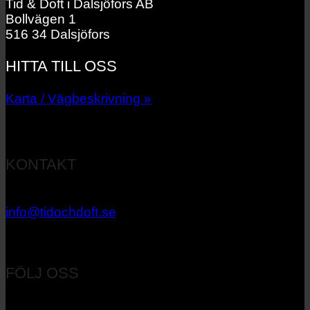
Tid & Doft i Dalsjöfors AB
Bollvägen 1
516 34 Dalsjöfors
HITTA TILL OSS
Karta / Vägbeskrivning »
KONTAKT
033 – 27 06 40
info@tidochdoft.se
Orgnr: 556537-7545
FÖLJ OSS