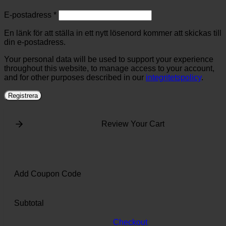
Obligatoriskt
E-postadress
*
En länk för att ställa in ett nytt lösenord kommer att skickas till
din e-postadress.
Your personal data will be used to support your experience
throughout this website, to manage access to your account,
and for other purposes described in our
integritetspolicy
.
Registrera
Review Your Cart
Add Coupon Code
Subtotal
Checkout