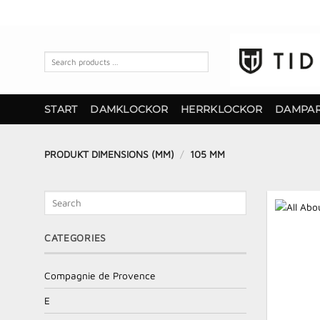
Skip
to
content
Search
products
…
START
DAMKLOCKOR
HERRKLOCKOR
DAMPA
PRODUKT DIMENSIONS (MM)
/
105 MM
Search
CATEGORIES
Compagnie de Provence
E