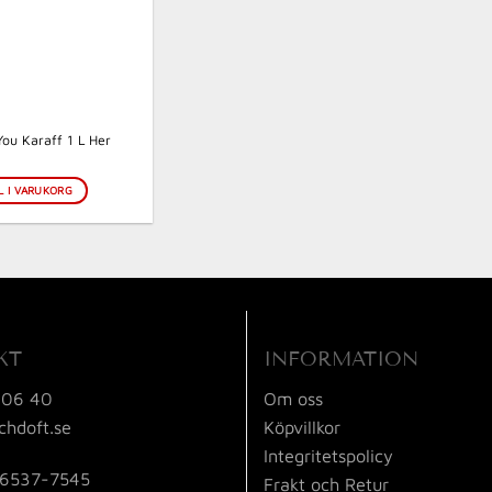
You Karaff 1 L Her
L I VARUKORG
KT
INFORMATION
 06 40
Om oss
chdoft.se
Köpvillkor
Integritetspolicy
56537-7545
Frakt och Retur