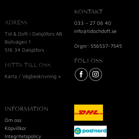
KONTAKT
ADRESS
033 – 27 06 40
info@tidochdoft.se
Tid & Doft i Dalsjöfors AB
Bollvägen 1
Orgnr: 556537-7545
516 34 Dalsjöfors
FÖLJ OSS
HITTA TILL OSS
Karta / Vägbeskrivning »
INFORMATION
Om oss
Köpvillkor
Integritetspolicy