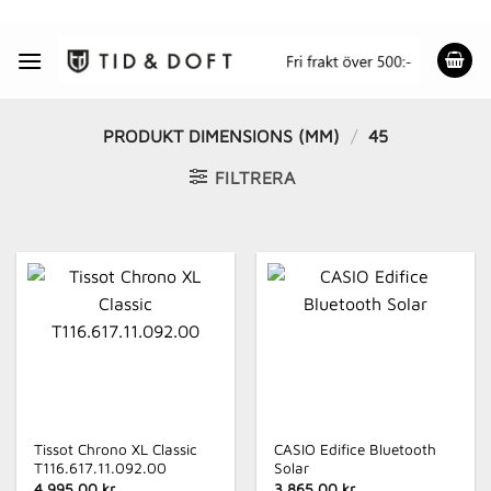
Skip
to
content
PRODUKT DIMENSIONS (MM)
/
45
FILTRERA
Tissot Chrono XL Classic
CASIO Edifice Bluetooth
T116.617.11.092.00
Solar
4 995.00 kr
3 865.00 kr