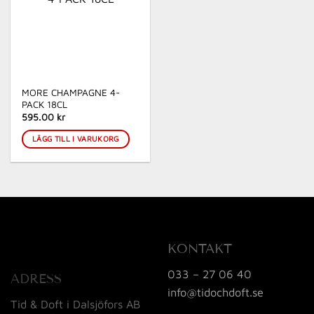
MORE CHAMPAGNE 4-
PACK 18CL
595.00 kr
LÄGG TILL I VARUKORG
KONTAKT
033 – 27 06 40
ADRESS
info@tidochdoft.se
Tid & Doft i Dalsjöfors AB