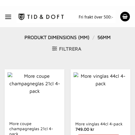
Skip
to
content
PRODUKT DIMENSIONS (MM)
/
56MM
FILTRERA
More coupe
More vinglas 44cl 4-pack
champagneglas 21cl 4-
749.00 kr
pack