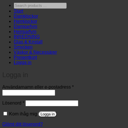
Search
products
Start
…
Damklockor
Herrklockor
Damparfym
Herrparfym
INREDNING
Glas & Kristall
Smycken
Väskor & Necessärer
Presentkort
Logga in
Logga in
Obligatoriskt
Användarnamn eller e-postadress
*
Obligatoriskt
Lösenord
*
Kom ihåg mig
Logga in
Glömt ditt lösenord?