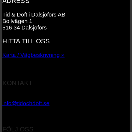
ADRESS
Tid & Doft i Dalsjöfors AB
Bollvägen 1
516 34 Dalsjöfors
HITTA TILL OSS
Karta / Vägbeskrivning »
KONTAKT
033 – 27 06 40
info@tidochdoft.se
Orgnr: 556537-7545
FÖLJ OSS