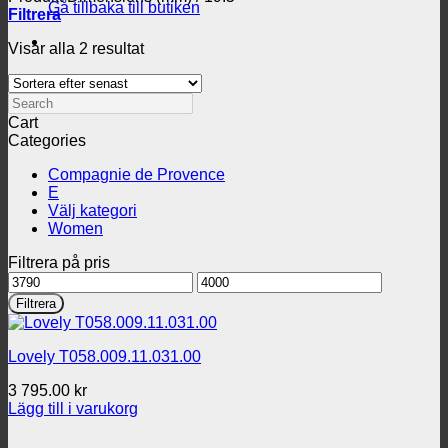
Gå tillbaka till butiken
Filtrera
Sortera
Visar alla 2 resultat
efter
senaste
Search
Cart
Categories
Compagnie de Provence
E
Välj kategori
Women
Filtrera på pris
Min
Max
pris
pris
Filtrera
Lovely T058.009.11.031.00
3 795.00
kr
Lägg till i varukorg