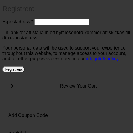
Registrera
Obligatoriskt
E-postadress
*
En länk för att ställa in ett nytt lösenord kommer att skickas till
din e-postadress.
Your personal data will be used to support your experience
throughout this website, to manage access to your account,
and for other purposes described in our
integritetspolicy
.
Registrera
Review Your Cart
Add Coupon Code
Subtotal