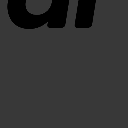
Swish
(SE)