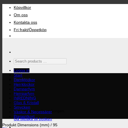
Skip
Köpvillkor
to
content
Om oss
Kontakta oss
Fri frakt/Öppetköp
Search
products
…
Logga in
Start
Varukorg
Damklockor
Herrklockor
Damparfym
Herrparfym
INREDNING
Glas & Kristall
Smycken
Inga produkter i varukorgen.
Väskor & Necessärer
Presentkort
Gå tillbaka till butiken
Produkt Dimensions (mm)
/
95