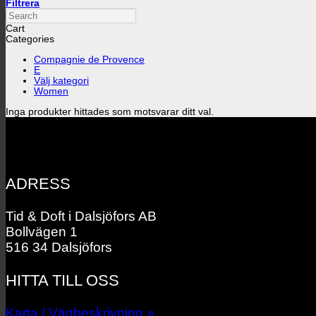
Filtrera
Search
Cart
Categories
Compagnie de Provence
E
Välj kategori
Women
Inga produkter hittades som motsvarar ditt val.
ADRESS
Tid & Doft i Dalsjöfors AB
Bollvägen 1
516 34 Dalsjöfors
HITTA TILL OSS
Karta / Vägbeskrivning »