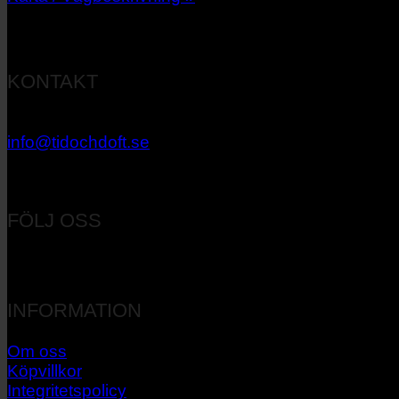
KONTAKT
033 – 27 06 40
info@tidochdoft.se
Orgnr: 556537-7545
FÖLJ OSS
INFORMATION
Om oss
Köpvillkor
Integritetspolicy