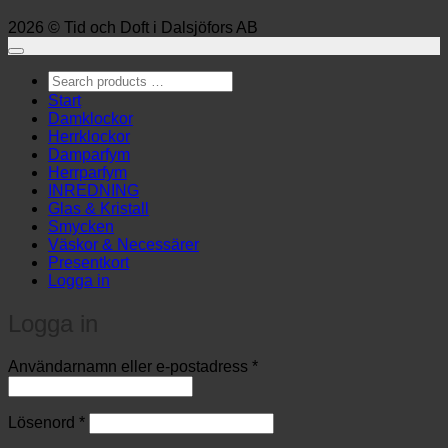
2026 © Tid och Doft i Dalsjöfors AB
Search
products
Start
…
Damklockor
Herrklockor
Damparfym
Herrparfym
INREDNING
Glas & Kristall
Smycken
Väskor & Necessärer
Presentkort
Logga in
Logga in
Obligatoriskt
Användarnamn eller e-postadress
*
Obligatoriskt
Lösenord
*