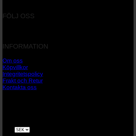
Orgnr: 556537-7545
FÖLJ OSS
INFORMATION
Om oss
Köpvillkor
Integritetspolicy
Frakt och Retur
Kontakta oss