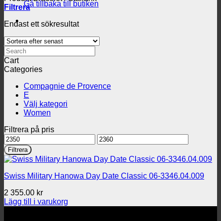
Gå tillbaka till butiken
Filtrera
Endast ett sökresultat
Search
Cart
Categories
Compagnie de Provence
E
Välj kategori
Women
Filtrera på pris
Min
Max
pris
pris
Filtrera
Swiss Military Hanowa Day Date Classic 06-3346.04.009
2 355.00
kr
Lägg till i varukorg