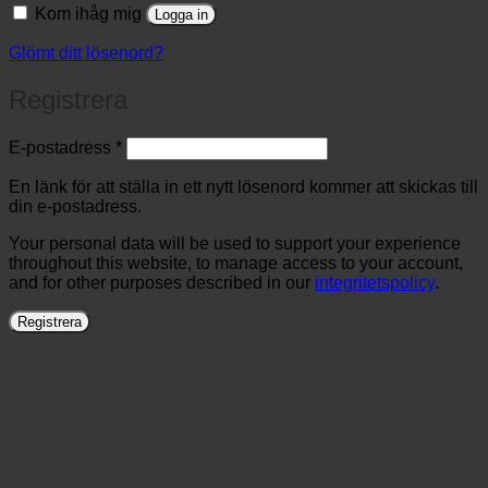
Kom ihåg mig
Logga in
Glömt ditt lösenord?
Registrera
Obligatoriskt
E-postadress
*
En länk för att ställa in ett nytt lösenord kommer att skickas till
din e-postadress.
Your personal data will be used to support your experience
throughout this website, to manage access to your account,
and for other purposes described in our
integritetspolicy
.
Registrera