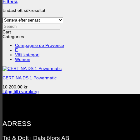
Filtrera
Endast ett sökresultat
Search
Cart
Categories
Compagnie de Provence
E
Välj kategori
Women
CERTINA DS 1 Powermatic
10 200.00
kr
Lägg till i varukorg
ADRESS
Tid & Doft i Dalsjöfors AB