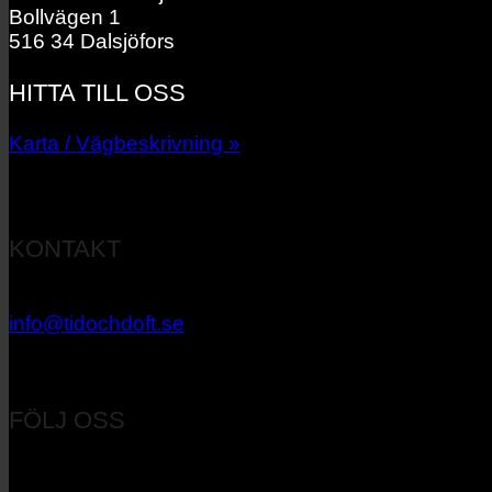
Bollvägen 1
516 34 Dalsjöfors
HITTA TILL OSS
Karta / Vägbeskrivning »
KONTAKT
033 – 27 06 40
info@tidochdoft.se
Orgnr: 556537-7545
FÖLJ OSS