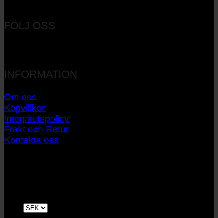
Orgnr: 556537-7545
FÖLJ OSS
INFORMATION
Om oss
Köpvillkor
Integritetspolicy
Frakt och Retur
Kontakta oss