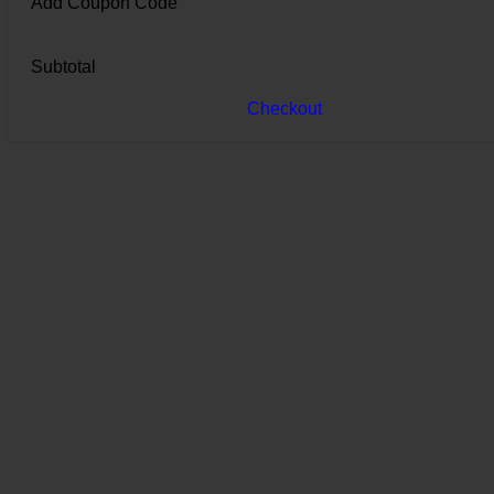
Add Coupon Code
Subtotal
Checkout