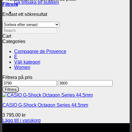
Gå tillbaka till butiken
Filtrera
Endast ett sökresultat
Search
Cart
Categories
Compagnie de Provence
E
Välj kategori
Women
Filtrera på pris
Min
Max
pris
pris
Filtrera
CASIO G-Shock Octagon Series 44.5mm
3 795.00
kr
Lägg till i varukorg