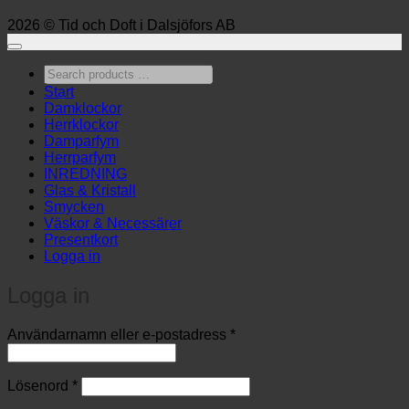
2026 © Tid och Doft i Dalsjöfors AB
Search
products
Start
…
Damklockor
Herrklockor
Damparfym
Herrparfym
INREDNING
Glas & Kristall
Smycken
Väskor & Necessärer
Presentkort
Logga in
Logga in
Obligatoriskt
Användarnamn eller e-postadress
*
Obligatoriskt
Lösenord
*