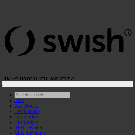
S
(
2026 © Tid och Doft i Dalsjöfors AB
Search
products
Start
…
Damklockor
Herrklockor
Damparfym
Herrparfym
INREDNING
Glas & Kristall