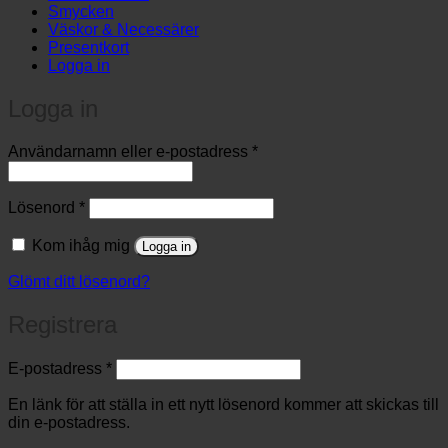
Smycken
Väskor & Necessärer
Presentkort
Logga in
Logga in
Obligatoriskt
Användarnamn eller e-postadress
*
Obligatoriskt
Lösenord
*
Kom ihåg mig
Logga in
Glömt ditt lösenord?
Registrera
Obligatoriskt
E-postadress
*
En länk för att ställa in ett nytt lösenord kommer att skickas till
din e-postadress.