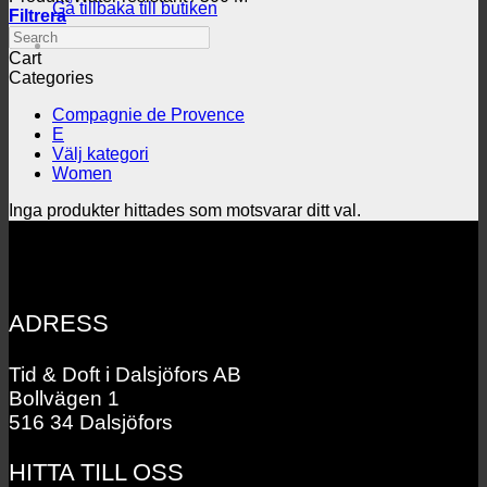
Gå tillbaka till butiken
Filtrera
Search
Cart
Categories
Compagnie de Provence
E
Välj kategori
Women
Inga produkter hittades som motsvarar ditt val.
ADRESS
Tid & Doft i Dalsjöfors AB
Bollvägen 1
516 34 Dalsjöfors
HITTA TILL OSS