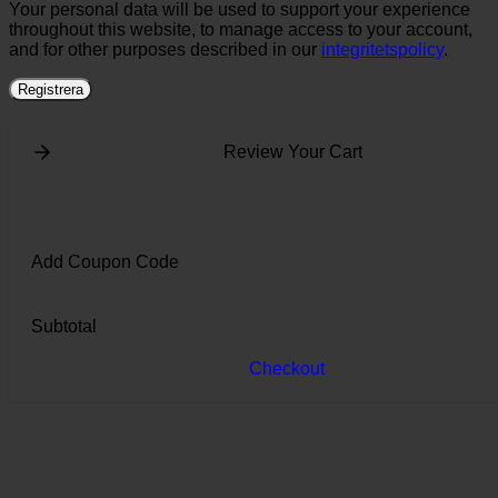
Your personal data will be used to support your experience
throughout this website, to manage access to your account,
and for other purposes described in our
integritetspolicy
.
Registrera
Review Your Cart
Add Coupon Code
Subtotal
Checkout