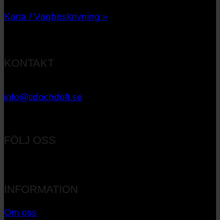
Karta / Vägbeskrivning »
KONTAKT
033 – 27 06 40
info@tidochdoft.se
Orgnr: 556537-7545
FÖLJ OSS
INFORMATION
Om oss