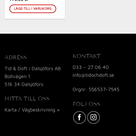
LÄGG TILL I VARUKORG
KONTAKT
ADRESS
033 – 27 06 40
Tid & Doft i Dalsjöfors AB
info@tidochdoft.se
Bollvägen 1
516 34 Dalsjöfors
Orgnr: 556537-7545
HITTA TILL OSS
FÖLJ OSS
Karta / Vägbeskrivning »