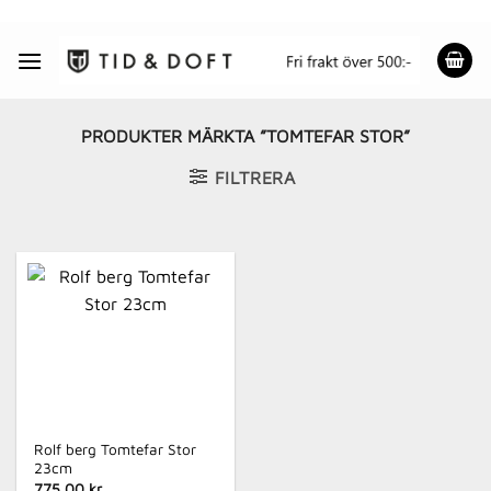
Skip
to
content
PRODUKTER MÄRKTA ”TOMTEFAR STOR”
FILTRERA
Rolf berg Tomtefar Stor
23cm
775.00 kr