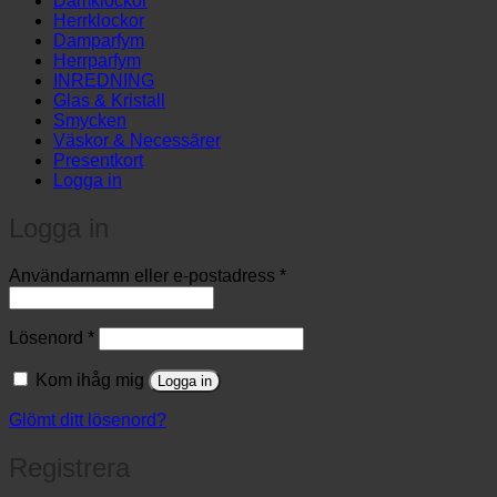
Damklockor
Herrklockor
Damparfym
Herrparfym
INREDNING
Glas & Kristall
Smycken
Väskor & Necessärer
Presentkort
Logga in
Logga in
Obligatoriskt
Användarnamn eller e-postadress
*
Obligatoriskt
Lösenord
*
Kom ihåg mig
Logga in
Glömt ditt lösenord?
Registrera