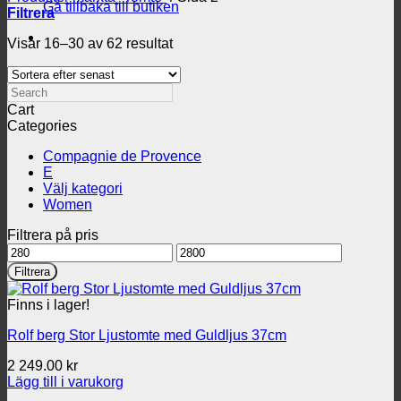
Gå tillbaka till butiken
Filtrera
Sortera
Visar 16–30 av 62 resultat
efter
senaste
Search
Cart
Categories
Compagnie de Provence
E
Välj kategori
Women
Filtrera på pris
Min
Max
pris
pris
Filtrera
Finns i lager!
Rolf berg Stor Ljustomte med Guldljus 37cm
2 249.00
kr
Lägg till i varukorg