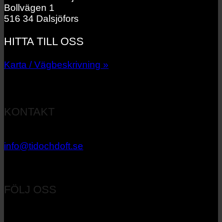
Bollvägen 1
516 34 Dalsjöfors
HITTA TILL OSS
Karta / Vägbeskrivning »
KONTAKT
033 – 27 06 40
info@tidochdoft.se
Orgnr: 556537-7545
FÖLJ OSS