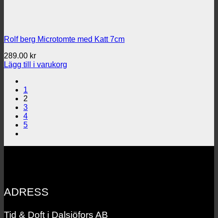
Rolf berg Microtomte med Katt 7cm
289.00
kr
Lägg till i varukorg
1
2
3
4
5
ADRESS
Tid & Doft i Dalsjöfors AB