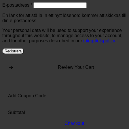
Obligatoriskt
E-postadress
*
En länk för att ställa in ett nytt lösenord kommer att skickas till
din e-postadress.
Your personal data will be used to support your experience
throughout this website, to manage access to your account,
and for other purposes described in our
integritetspolicy
.
Registrera
Review Your Cart
Add Coupon Code
Subtotal
Checkout