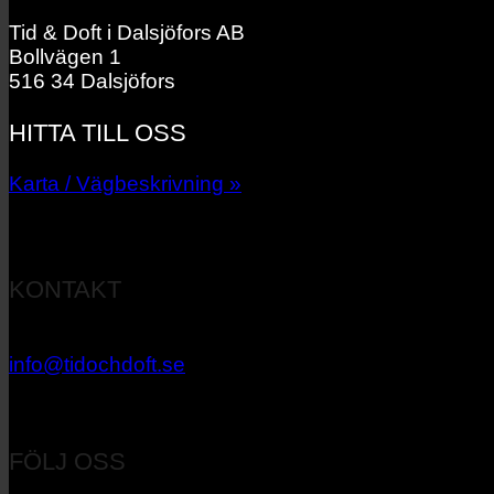
Tid & Doft i Dalsjöfors AB
Bollvägen 1
516 34 Dalsjöfors
HITTA TILL OSS
Karta / Vägbeskrivning »
KONTAKT
033 – 27 06 40
info@tidochdoft.se
Orgnr: 556537-7545
FÖLJ OSS