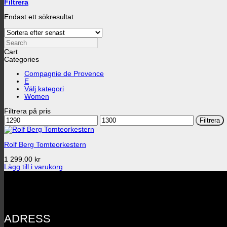
Filtrera
Endast ett sökresultat
Search
Cart
Categories
Compagnie de Provence
E
Välj kategori
Women
Filtrera på pris
Min
Max
Filtrera
pris
pris
Rolf Berg Tomteorkestern
1 299.00
kr
Lägg till i varukorg
ADRESS