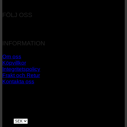
Orgnr: 556537-7545
FÖLJ OSS
INFORMATION
Om oss
Köpvillkor
Integritetspolicy
Frakt och Retur
Kontakta oss