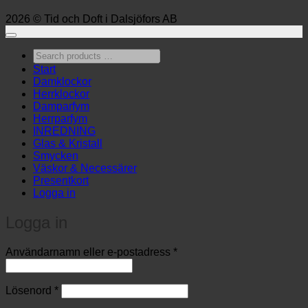
2026 © Tid och Doft i Dalsjöfors AB
Search
products
Start
…
Damklockor
Herrklockor
Damparfym
Herrparfym
INREDNING
Glas & Kristall
Smycken
Väskor & Necessärer
Presentkort
Logga in
Logga in
Obligatoriskt
Användarnamn eller e-postadress
*
Obligatoriskt
Lösenord
*