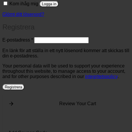
Kom ihåg mig
Logga in
Glömt ditt lösenord?
Registrera
Obligatoriskt
E-postadress
*
En länk för att ställa in ett nytt lösenord kommer att skickas till
din e-postadress.
Your personal data will be used to support your experience
throughout this website, to manage access to your account,
and for other purposes described in our
integritetspolicy
.
Registrera
Review Your Cart