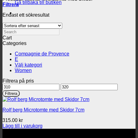
Gå tillbaka till butiken
Filtrera
Endast ett sökresultat
Search
Cart
Categories
Compagnie de Provence
E
Välj kategori
Women
Filtrera på pris
Min
Max
pris
pris
Filtrera
Rolf berg Microtomte med Skidor 7cm
315.00
kr
Lägg till i varukorg