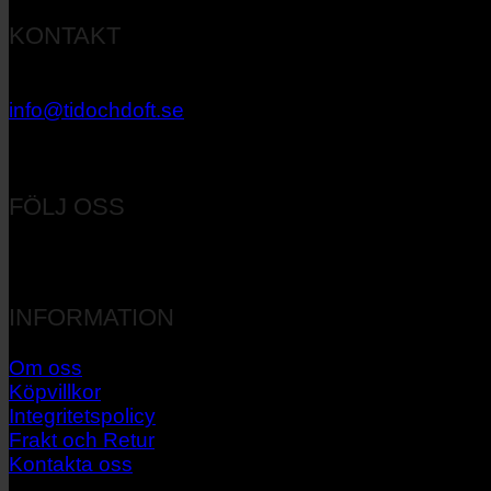
KONTAKT
033 – 27 06 40
info@tidochdoft.se
Orgnr: 556537-7545
FÖLJ OSS
INFORMATION
Om oss
Köpvillkor
Integritetspolicy
Frakt och Retur
Kontakta oss