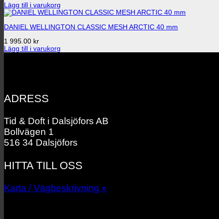
Lägg till i varukorg
DANIEL WELLINGTON CLASSIC MESH ARCTIC 40 mm
1 995.00 kr
Lägg till i varukorg
ADRESS
Tid & Doft i Dalsjöfors AB
Bollvägen 1
516 34 Dalsjöfors
HITTA TILL OSS
Karta / Vägbeskrivning »