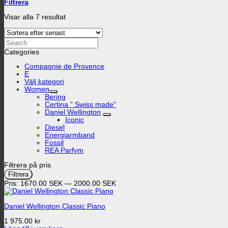
Filtrera
Sortera
Visar alla 7 resultat
efter
senaste
Search
Categories
Compagnie de Provence
E
Välj kategori
Women
Bering
Certina " Swiss made"
Daniel Wellington
Iconic
Diesel
Energiarmband
Fossil
REA Parfym
Filtrera på pris
Min
Max
Filtrera
pris
pris
Pris:
1670.00 SEK
—
2000.00 SEK
Daniel Wellington Classic Piano
1 975.00 kr