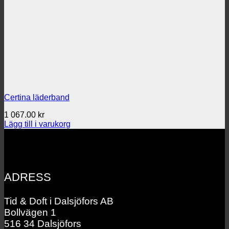
Certina läderband
1 067.00
kr
Lägg till i varukorg
ADRESS
Tid & Doft i Dalsjöfors AB
Bollvägen 1
516 34 Dalsjöfors