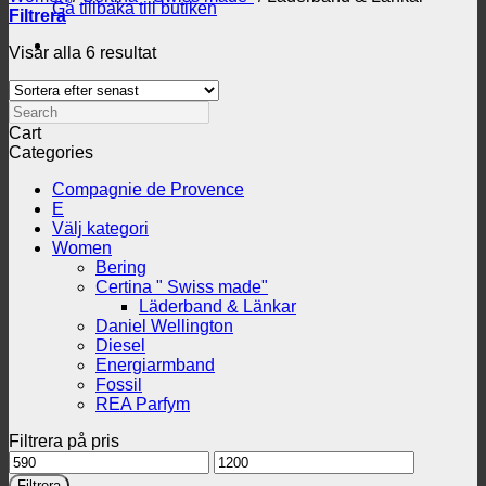
Gå tillbaka till butiken
Filtrera
Sortera
Visar alla 6 resultat
efter
senaste
Search
Cart
Categories
Compagnie de Provence
E
Välj kategori
Women
Bering
Certina " Swiss made"
Läderband & Länkar
Daniel Wellington
Diesel
Energiarmband
Fossil
REA Parfym
Filtrera på pris
Min
Max
pris
pris
Filtrera