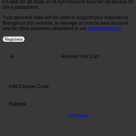
En länk för att ställa in ett nytt lösenord kommer att skickas till
din e-postadress.
Your personal data will be used to support your experience
throughout this website, to manage access to your account,
and for other purposes described in our
integritetspolicy
.
Registrera
Review Your Cart
Add Coupon Code
Subtotal
Checkout