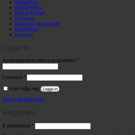
Herrparfym
INREDNING
Glas & Kristall
Smycken
Väskor & Necessärer
Presentkort
Logga in
Logga in
Obligatoriskt
Användarnamn eller e-postadress
*
Obligatoriskt
Lösenord
*
Kom ihåg mig
Logga in
Glömt ditt lösenord?
Registrera
Obligatoriskt
E-postadress
*