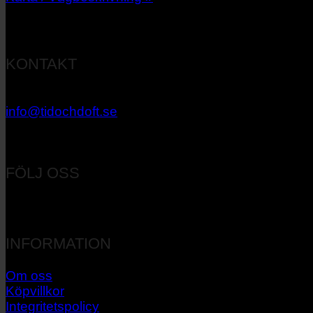
KONTAKT
033 – 27 06 40
info@tidochdoft.se
Orgnr: 556537-7545
FÖLJ OSS
INFORMATION
Om oss
Köpvillkor
Integritetspolicy