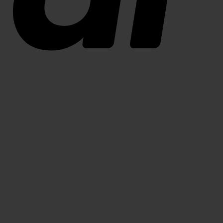
Swish
(SE)