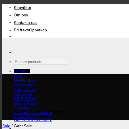
Skip
Köpvillkor
to
content
Om oss
Kontakta oss
Fri frakt/Öppetköp
Search
products
…
Logga in
Start
Varukorg
Damklockor
Herrklockor
Damparfym
Herrparfym
INREDNING
Glas & Kristall
Smycken
Inga produkter i varukorgen.
Väskor & Necessärer
Presentkort
Gå tillbaka till butiken
Sale
/
Gant Sale