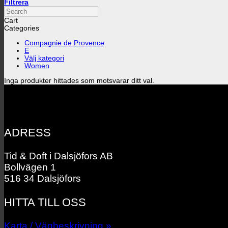
Filtrera
Search
Cart
Categories
Compagnie de Provence
E
Välj kategori
Women
Inga produkter hittades som motsvarar ditt val.
ADRESS
Tid & Doft i Dalsjöfors AB
Bollvägen 1
516 34 Dalsjöfors
HITTA TILL OSS
Karta / Vägbeskrivning »