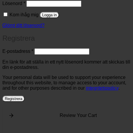
Obligatoriskt
Lösenord
*
Kom ihåg mig
Logga in
Glömt ditt lösenord?
Registrera
Obligatoriskt
E-postadress
*
En länk för att ställa in ett nytt lösenord kommer att skickas till
din e-postadress.
Your personal data will be used to support your experience
throughout this website, to manage access to your account,
and for other purposes described in our
integritetspolicy
.
Registrera
Review Your Cart