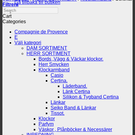
Gå tillbaka till butiken
Filtrera
Search
Cart
Categories
Compagnie de Provence
E
Välj kategori
DAM SORTIMENT
HERR SORTIMENT
Bords ,Vägg & Väckar klockor.
Herr Smycken
Klockarmband
Casio
Certina.
Läderband.
Länk Certina
Silikon & Tygband Certina
Länkar
Seiko Band & Länkar
Tissot.
Klockor
Parfym
Väskor , Plånböcker & Necessärer
INREDNING