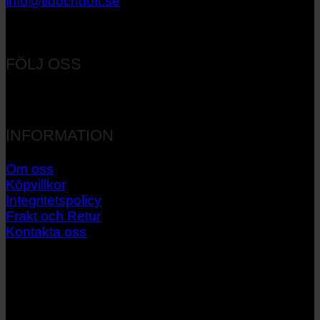
info@tidochdoft.se
Orgnr: 556537-7545
FÖLJ OSS
INFORMATION
Om oss
Köpvillkor
Integritetspolicy
Frakt och Retur
Kontakta oss