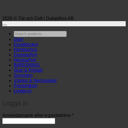
2026 © Tid och Doft i Dalsjöfors AB
Search
products
Start
…
Damklockor
Herrklockor
Damparfym
Herrparfym
INREDNING
Glas & Kristall
Smycken
Väskor & Necessärer
Presentkort
Logga in
Logga in
Obligatoriskt
Användarnamn eller e-postadress
*