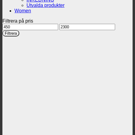
Utvalda produkter
Women
Filtrera på pris
Min
Max
pris
pris
Filtrera