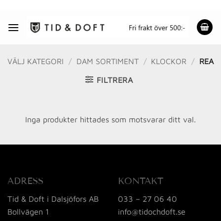
Skip
to
content
VÄLJ KATEGORI
/
DAM SORTIMENT
/
KLOCKOR
/
REA
FILTRERA
Inga produkter hittades som motsvarar ditt val.
ADRESS
KONTAKT
Tid & Doft i Dalsjöfors AB
033 – 27 06 40
Bollvägen 1
info@tidochdoft.se