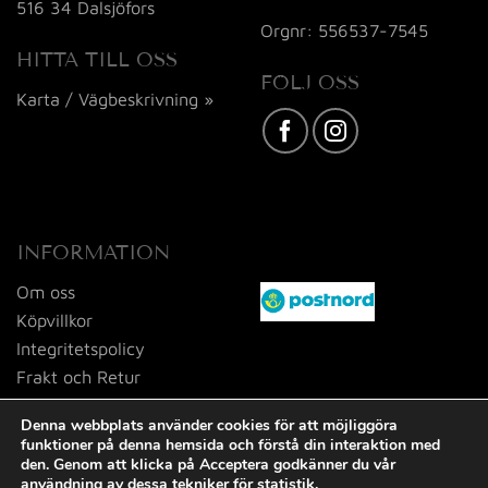
516 34 Dalsjöfors
Orgnr: 556537-7545
HITTA TILL OSS
FÖLJ OSS
Karta / Vägbeskrivning »
INFORMATION
Om oss
Köpvillkor
Integritetspolicy
Frakt och Retur
Kontakta oss
Denna webbplats använder cookies för att möjliggöra
funktioner på denna hemsida och förstå din interaktion med
den. Genom att klicka på Acceptera godkänner du vår
användning av dessa tekniker för statistik.