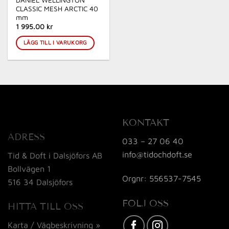
DANIEL WELLINGTON
CLASSIC MESH ARCTIC 40
mm
1 995.00 kr
LÄGG TILL I VARUKORG
KONTAKT
ADRESS
033 – 27 06 40
info@tidochdoft.se
Tid & Doft i Dalsjöfors AB
Bollvägen 1
Orgnr: 556537-7545
516 34 Dalsjöfors
FÖLJ OSS
HITTA TILL OSS
Karta / Vägbeskrivning »