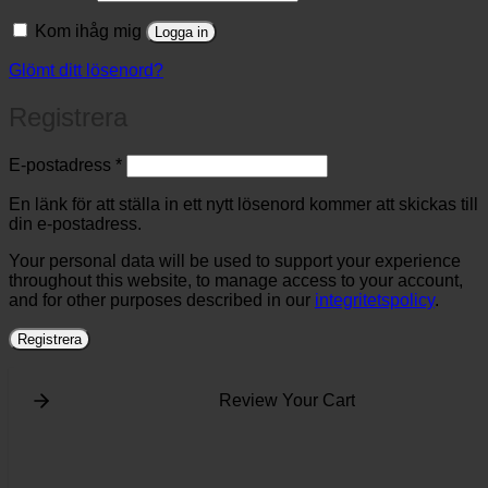
Kom ihåg mig
Logga in
Glömt ditt lösenord?
Registrera
Obligatoriskt
E-postadress
*
En länk för att ställa in ett nytt lösenord kommer att skickas till
din e-postadress.
Your personal data will be used to support your experience
throughout this website, to manage access to your account,
and for other purposes described in our
integritetspolicy
.
Registrera
Review Your Cart