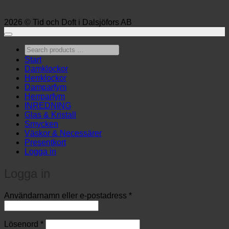
2026 © Tid och Doft i Dalsjöfors AB
Search
products
Start
…
Damklockor
Herrklockor
Damparfym
Herrparfym
INREDNING
Glas & Kristall
Smycken
Väskor & Necessärer
Presentkort
Logga in
Logga in
Obligatoriskt
Användarnamn eller e-postadress
*
Obligatoriskt
Lösenord
*