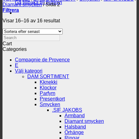
Gå tillbaka till butiken
Diamant smycken
/
Sida 2
Filtrera
Sortera
Visar 16–16 av 16 resultat
efter
senaste
Search
Cart
Categories
Compagnie de Provence
E
Välj kategori
DAM SORTIMENT
Kknekki
Klockor
Parfym
Presentkort
Smycken
.SIF JAKOBS
Armband
Diamant smycken
Halsband
Örhänge
Ringar