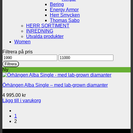
Bering
Energy Armor
Herr Smycken
Thomas Sabo
HERR SORTIMENT
INREDNING
Utvalda produkter
Women
Filtrera på pris
Min
Max
pris
pris
Filtrera
Ny
Örhängen Alba Single – med lab-grown diamanter
4 995.00
kr
Lägg till i varukorg
1
2